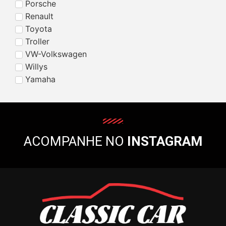
Porsche
Renault
Toyota
Troller
VW-Volkswagen
Willys
Yamaha
ACOMPANHE NO
INSTAGRAM