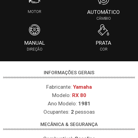
AUTOMÁTICO
MOTOR
CÂMBIO
MANUAL
PRATA
DIREÇÃO
COR
INFORMAÇÕES GERAIS
Fabricante:
Yamaha
Modelo:
RX 80
Ano Modelo:
1981
Ocupantes:
2
pessoas
MECÂNICA & SEGURANÇA