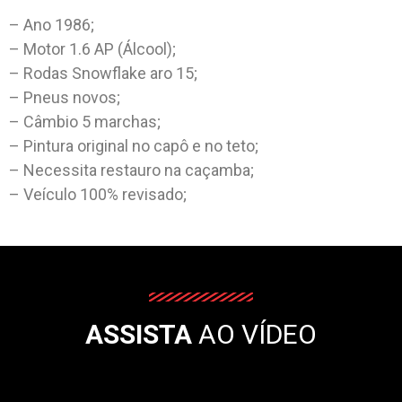
– Ano 1986;
– Motor 1.6 AP (Álcool);
– Rodas Snowflake aro 15;
– Pneus novos;
– Câmbio 5 marchas;
– Pintura original no capô e no teto;
– Necessita restauro na caçamba;
– Veículo 100% revisado;
ASSISTA
AO VÍDEO