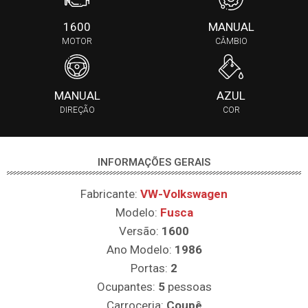
1600
MANUAL
MOTOR
CÂMBIO
MANUAL
AZUL
DIREÇÃO
COR
INFORMAÇÕES GERAIS
Fabricante:
VW-Volkswagen
Modelo:
Fusca
Versão:
1600
Ano Modelo:
1986
Portas:
2
Ocupantes:
5
pessoas
Carroceria:
Coupê