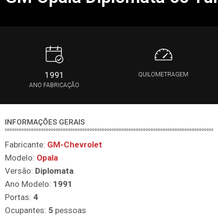
1991
QUILOMETRAGEM
ANO FABRICAÇÃO
INFORMAÇÕES GERAIS
Fabricante:
GM-Chevrolet
Modelo:
Opala
Versão:
Diplomata
Ano Modelo:
1991
Portas:
4
Ocupantes:
5
pessoas