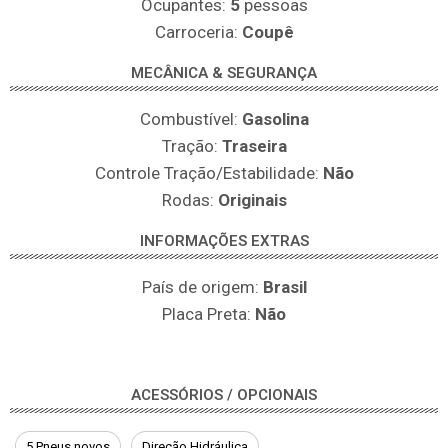
Ocupantes:
5
pessoas
Carroceria:
Coupê
MECÂNICA & SEGURANÇA
Combustível:
Gasolina
Tração:
Traseira
Controle Tração/Estabilidade:
Não
Rodas:
Originais
INFORMAÇÕES EXTRAS
País de origem:
Brasil
Placa Preta:
Não
ACESSÓRIOS / OPCIONAIS
5 Pneus novos
Direção Hidráulica