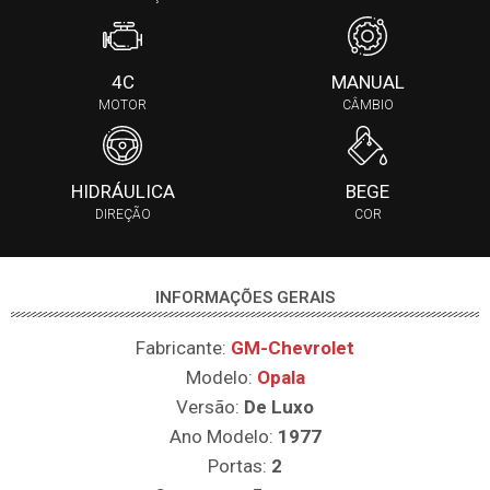
4C
MANUAL
MOTOR
CÂMBIO
HIDRÁULICA
BEGE
DIREÇÃO
COR
INFORMAÇÕES GERAIS
Fabricante:
GM-Chevrolet
Modelo:
Opala
Versão:
De Luxo
Ano Modelo:
1977
Portas:
2