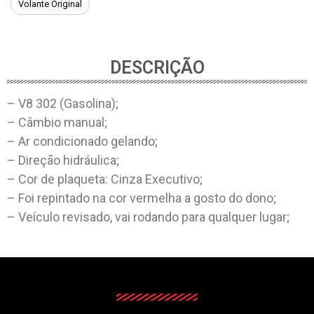
Volante Original
DESCRIÇÃO
– V8 302 (Gasolina);
– Câmbio manual;
– Ar condicionado gelando;
– Direção hidráulica;
– Cor de plaqueta: Cinza Executivo;
– Foi repintado na cor vermelha a gosto do dono;
– Veículo revisado, vai rodando para qualquer lugar;