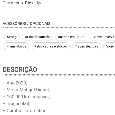
Carroceria:
Pick-Up
ACESSÓRIOS / OPCIONAIS
Airbag
Ar condicionado
Bancos em Couro
Chave Reserva
Pneus Novos
Retrovisores elétricos
Travas elétricas
Vidro
DESCRIÇÃO
– Ano 2020;
– Motor Multijet Diesel;
– 160.000 km originais;
– Tração 4×4;
– Câmbio automático;