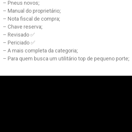
– Pneus novos;
– Manual do proprietário;
– Nota fiscal de compra;
– Chave reserva;
– Revisado ✅
– Periciado ✅
– A mais completa da categoria;
– Para quem busca um utilitário top de pequeno porte;